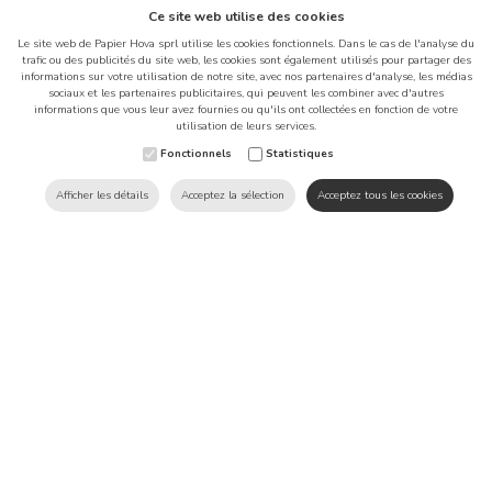
Ce site web utilise des cookies
Le site web de Papier Hova sprl utilise les cookies fonctionnels. Dans le cas de l'analyse du
trafic ou des publicités du site web, les cookies sont également utilisés pour partager des
informations sur votre utilisation de notre site, avec nos partenaires d'analyse, les médias
sociaux et les partenaires publicitaires, qui peuvent les combiner avec d'autres
informations que vous leur avez fournies ou qu'ils ont collectées en fonction de votre
Ce site web utilise des cookies
utilisation de leurs services.
afin d'améliorer votre
Fonctionnels
Statistiques
expérience sur notre site.
Afficher les détails
Acceptez la sélection
Acceptez tous les cookies
Produits
Ravier Transparent