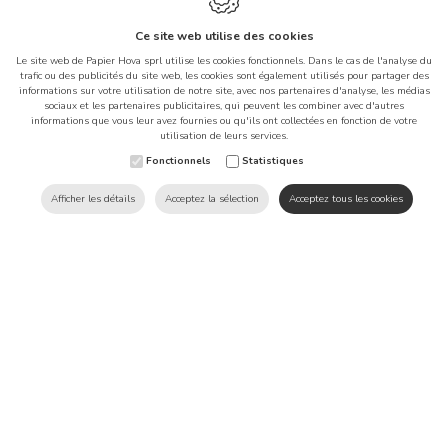
Ce site web utilise des cookies
Le site web de Papier Hova sprl utilise les cookies fonctionnels. Dans le cas de l'analyse du
trafic ou des publicités du site web, les cookies sont également utilisés pour partager des
informations sur votre utilisation de notre site, avec nos partenaires d'analyse, les médias
sociaux et les partenaires publicitaires, qui peuvent les combiner avec d'autres
informations que vous leur avez fournies ou qu'ils ont collectées en fonction de votre
Ce site web utilise des cookies
utilisation de leurs services.
afin d'améliorer votre
Fonctionnels
Statistiques
expérience sur notre site.
Afficher les détails
Acceptez la sélection
Acceptez tous les cookies
Produits
Boulangerie
Rondelle duplex