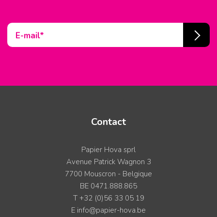
E-mail*
Contact
Papier Hova sprl
Avenue Patrick Wagnon 3
7700 Mouscron
-
Belgique
BE 0471.888.865
T
+32 (0)56 33 05 19
E
info@papier-hova.be