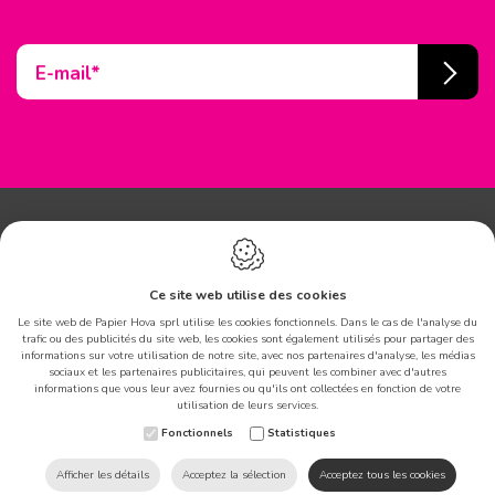
E-mail*
Contact
Ce site web utilise des cookies
Le site web de Papier Hova sprl utilise les cookies fonctionnels. Dans le cas de l'analyse du
Papier Hova sprl
trafic ou des publicités du site web, les cookies sont également utilisés pour partager des
informations sur votre utilisation de notre site, avec nos partenaires d'analyse, les médias
Avenue Patrick Wagnon 3
sociaux et les partenaires publicitaires, qui peuvent les combiner avec d'autres
7700 Mouscron
-
Belgique
informations que vous leur avez fournies ou qu'ils ont collectées en fonction de votre
Ce site web utilise des cookies
utilisation de leurs services.
BE 0471.888.865
afin d'améliorer votre
Fonctionnels
Statistiques
expérience sur notre site.
T
+32 (0)56 33 05 19
E
info@papier-hova.be
Afficher les détails
Acceptez la sélection
Acceptez tous les cookies